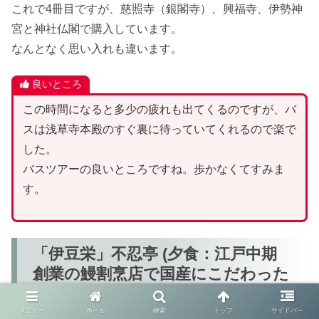
これで4冊目ですが、慈照寺（銀閣寺）、興福寺、伊勢神
宮と神社仏閣で購入しています。
なんとなく思い入れも違います。
良いところ
この時間になると多少の疲れも出てくるのですが、バ
スは浅草寺本殿のすぐ裏に待っていてくれるので楽で
した。
バスツアーの良いところですね。歩かなくてすみま
す。
「伊豆栄」不忍亭 (夕食：江戸中期
創業の鰻割烹店で国産にこだわった
うな重／40分)
メニュー
ホーム
検索
トップ
サイドバー