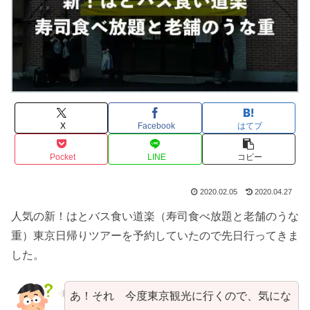
X
Facebook
はてブ
Pocket
LINE
コピー
2020.02.05
2020.04.27
人気の新！はとバス食い道楽（寿司食べ放題と老舗のうな
重）東京日帰りツアーを予約していたので先日行ってきま
した。
あ！それ 今度東京観光に行くので、気にな