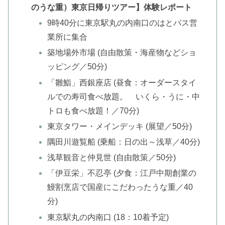
のうな重）東京日帰りツアー】体験レポート
9時40分に東京駅丸の内南口のはとバス営
業所に集合
築地場外市場 (自由散策・海産物などショ
ッピング／50分)
「雛鮨」西銀座店 (昼食：オーダースタイ
ルでの寿司食べ放題。 いくら・うに・中
トロも食べ放題！／70分)
東京タワー・メインデッキ (展望／50分)
隅田川遊覧船 (乗船：日の出～浅草／40分)
浅草観音と仲見世 (自由散策／50分)
「伊豆栄」不忍亭 (夕食：江戸中期創業の
鰻割烹店で国産にこだわったうな重／40
分)
東京駅丸の内南口 (18：10着予定)