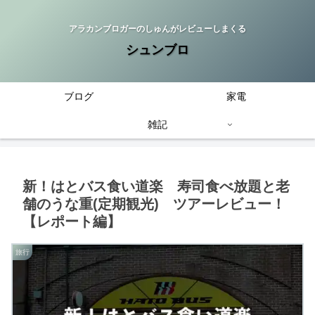
アラカンブロガーのしゅんがレビューしまくる
シュンブロ
ブログ
家電
雑記
新！はとバス食い道楽 寿司食べ放題と老
舗のうな重(定期観光) ツアーレビュー！
【レポート編】
旅行