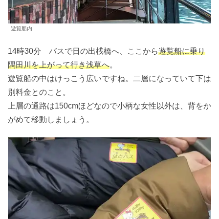
遊覧船内
14時30分 バスで日の出桟橋へ、ここから
遊覧船に乗り
隅田川を上がって行き浅草へ
。
遊覧船の中はけっこう広いですね。二層になっていて下は
別料金とのこと。
上層の通路は150cmほどなので小柄な女性以外は、背をか
がめて移動しましょう。