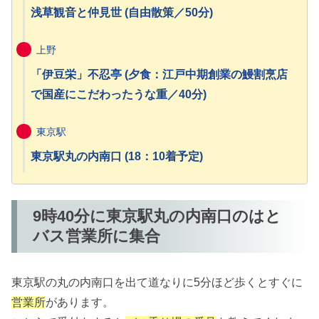
浅草観音と仲見世 (自由散策／50分)
上野
「伊豆栄」不忍亭 (夕食：江戸中期創業の鰻割烹店
で国産にこだわったうな重／40分)
東京駅
東京駅丸の内南口 (18：10着予定)
9時40分に東京駅丸の内南口のはと
バス営業所に集合
東京駅の丸の内南口を出て道なりに5分ほど歩くとすぐに
営業所
があります。