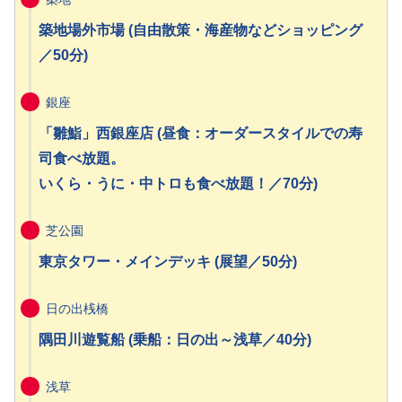
築地場外市場 (自由散策・海産物などショッピング
／50分)
銀座
「雛鮨」西銀座店 (昼食：オーダースタイルでの寿
司食べ放題。
いくら・うに・中トロも食べ放題！／70分)
芝公園
東京タワー・メインデッキ (展望／50分)
日の出桟橋
隅田川遊覧船 (乗船：日の出～浅草／40分)
浅草